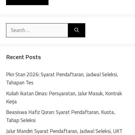
A
l
Search
t
for:
e
r
n
Recent Posts
a
t
Pkn Stan 2026: Syarat Pendaftaran, Jadwal Seleksi,
i
Tahapan Tes
v
Kuliah Ikatan Dinas: Persyaratan, Jalur Masuk, Kontrak
e
Kerja
:
Beasiswa Hafiz Quran: Syarat Pendaftaran, Kuota,
Tahap Seleksi
Jalur Mandiri: Syarat Pendaftaran, Jadwal Seleksi, UKT