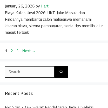
January 26, 2026
by
Hart
Biaya Kuliah Unsri 2026: UKT, Jalur Masuk, dan
Rinciannya membantu calon mahasiswa memahami
kisaran biaya, skema pembayaran, serta tips memilih jalur
masuk terbaik
Page
Page
Page
1
2
3
Next
→
Search
for:
Recent Posts
Pkn Stan 2026: Syarat Pendaftaran, Jadwal Seleksi,