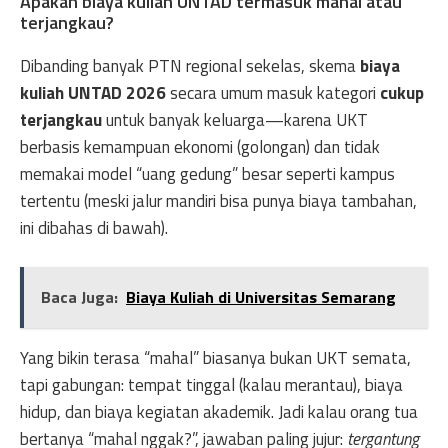
Apakah biaya kuliah UNTAD termasuk mahal atau
terjangkau?
Dibanding banyak PTN regional sekelas, skema
biaya
kuliah UNTAD 2026
secara umum masuk kategori
cukup
terjangkau
untuk banyak keluarga—karena UKT
berbasis kemampuan ekonomi (golongan) dan tidak
memakai model “uang gedung” besar seperti kampus
tertentu (meski jalur mandiri bisa punya biaya tambahan,
ini dibahas di bawah).
Baca Juga:
Biaya Kuliah di Universitas Semarang
Yang bikin terasa “mahal” biasanya bukan UKT semata,
tapi gabungan: tempat tinggal (kalau merantau), biaya
hidup, dan biaya kegiatan akademik. Jadi kalau orang tua
bertanya “mahal nggak?”, jawaban paling jujur:
tergantung