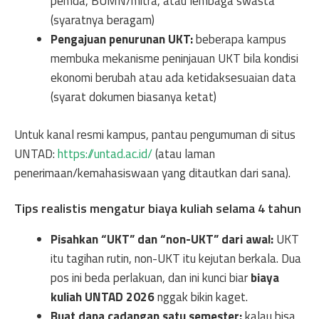
pemda, BUMN/mitra, atau lembaga swasta
(syaratnya beragam)
Pengajuan penurunan UKT:
beberapa kampus
membuka mekanisme peninjauan UKT bila kondisi
ekonomi berubah atau ada ketidaksesuaian data
(syarat dokumen biasanya ketat)
Untuk kanal resmi kampus, pantau pengumuman di situs
UNTAD:
https://untad.ac.id/
(atau laman
penerimaan/kemahasiswaan yang ditautkan dari sana).
Tips realistis mengatur biaya kuliah selama 4 tahun
Pisahkan “UKT” dan “non-UKT” dari awal:
UKT
itu tagihan rutin, non-UKT itu kejutan berkala. Dua
pos ini beda perlakuan, dan ini kunci biar
biaya
kuliah UNTAD 2026
nggak bikin kaget.
Buat dana cadangan satu semester:
kalau bisa,