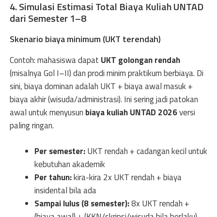
4. Simulasi Estimasi Total Biaya Kuliah UNTAD
dari Semester 1–8
Skenario biaya minimum (UKT terendah)
Contoh: mahasiswa dapat
UKT golongan rendah
(misalnya Gol I–II) dan prodi minim praktikum berbiaya. Di
sini, biaya dominan adalah UKT + biaya awal masuk +
biaya akhir (wisuda/administrasi). Ini sering jadi patokan
awal untuk menyusun
biaya kuliah UNTAD 2026
versi
paling ringan.
Per semester:
UKT rendah + cadangan kecil untuk
kebutuhan akademik
Per tahun:
kira-kira 2x UKT rendah + biaya
insidental bila ada
Sampai lulus (8 semester):
8x UKT rendah +
(biaya awal) + (KKN/skripsi/wisuda bila berlaku)