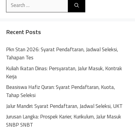
Search
t
for:
e
r
n
Recent Posts
a
t
Pkn Stan 2026: Syarat Pendaftaran, Jadwal Seleksi,
i
Tahapan Tes
v
Kuliah Ikatan Dinas: Persyaratan, Jalur Masuk, Kontrak
e
Kerja
:
Beasiswa Hafiz Quran: Syarat Pendaftaran, Kuota,
Tahap Seleksi
Jalur Mandiri: Syarat Pendaftaran, Jadwal Seleksi, UKT
Jurusan Langka: Prospek Karier, Kurikulum, Jalur Masuk
SNBP SNBT