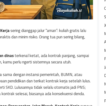
J
 Kerja
sering dianggap jalur “aman”: kuliah gratis lalu
aktis dan minim risiko. Orang tua pun sering bilang,
A
an dinas
terkenal ketat, ada kontrak panjang, sampai
F
en, kamu perlu ngerti sistemnya secara utuh.
J
rja sama dengan instansi pemerintah, BUMN, atau
 pendidikan dan terikat kontrak kerja setelah lulus.
rti SKD. Lulusannya tidak selalu otomatis jadi PNS;
 kontrak selesai, biasanya ada konsekuensi denda.
F