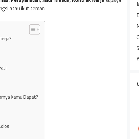
inas: Persyaratan, Jalur Masuk, Kontrak Kerja
supaya
J
gsi atau ikut teman.
kerja?
ati
enarnya Kamu Dapat?
Lolos