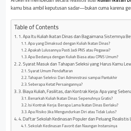
Artikel ini membedah secara realistis soal
Kuliah Ikatan D
kamu bisa ambil keputusan sadar—bukan cuma karena gen
Table of Contents
1. Apa Itu Kuliah Ikatan Dinas dan Bagaimana Sistemnya Be
Apa yang Dimaksud dengan Kuliah Ikatan Dinas?
Apakah Lulusannya Pasti Jadi PNS atau Pegawai?
Apa Bedanya dengan Kuliah Biasa atau CPNS Umum?
2. Syarat Masuk dan Tahapan Seleksi yang Harus Kamu Lew
Syarat Umum Pendaftaran
Tahapan Seleksi: Dari Administrasi sampai Pantukhir
Seberapa Ketat Persaingannya?
3. Biaya Kuliah, Fasilitas, dan Kontrak Kerja: Apa yang Seb
Benarkah Kuliah Ikatan Dinas Sepenuhnya Gratis?
Isi Kontrak Kerja: Berapa Lama Ikatan Dinas Berlaku?
Apa Risiko Jika Mengundurkan Diri atau Tidak Lulus?
4. Daftar Sekolah Kedinasan Populer dan Peluang Realistis 
Sekolah Kedinasan Favorit dan Naungan Instansinya