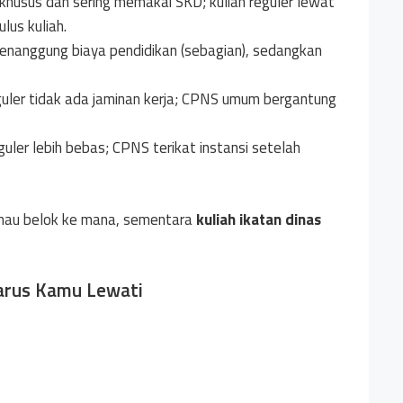
khusus dan sering memakai SKD; kuliah reguler lewat
us kuliah.
nanggung biaya pendidikan (sebagian), sedangkan
reguler tidak ada jaminan kerja; CPNS umum bergantung
eguler lebih bebas; CPNS terikat instansi setelah
as mau belok ke mana, sementara
kuliah ikatan dinas
Harus Kamu Lewati