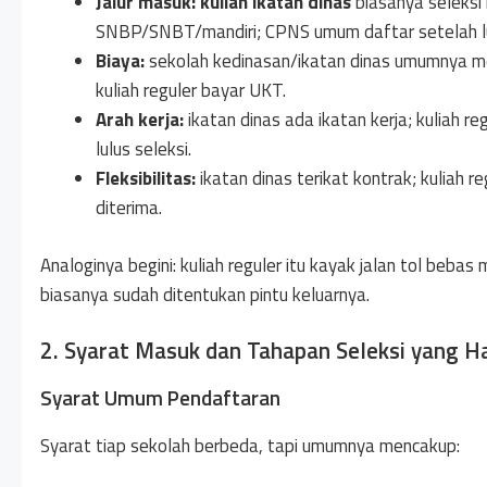
Jalur masuk:
kuliah ikatan dinas
biasanya seleksi 
SNBP/SNBT/mandiri; CPNS umum daftar setelah lul
Biaya:
sekolah kedinasan/ikatan dinas umumnya me
kuliah reguler bayar UKT.
Arah kerja:
ikatan dinas ada ikatan kerja; kuliah 
lulus seleksi.
Fleksibilitas:
ikatan dinas terikat kontrak; kuliah r
diterima.
Analoginya begini: kuliah reguler itu kayak jalan tol beb
biasanya sudah ditentukan pintu keluarnya.
2. Syarat Masuk dan Tahapan Seleksi yang 
Syarat Umum Pendaftaran
Syarat tiap sekolah berbeda, tapi umumnya mencakup: