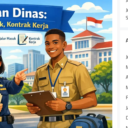
J
J
A
F
J