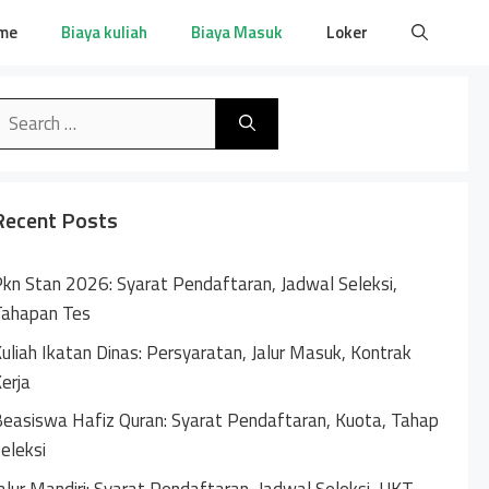
me
Biaya kuliah
Biaya Masuk
Loker
earch
or:
Recent Posts
kn Stan 2026: Syarat Pendaftaran, Jadwal Seleksi,
Tahapan Tes
uliah Ikatan Dinas: Persyaratan, Jalur Masuk, Kontrak
erja
easiswa Hafiz Quran: Syarat Pendaftaran, Kuota, Tahap
eleksi
alur Mandiri: Syarat Pendaftaran, Jadwal Seleksi, UKT