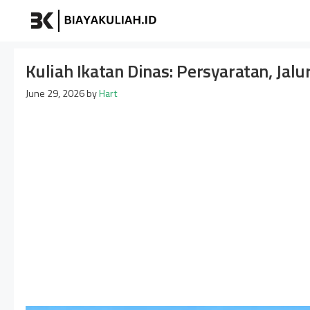
Skip
Biayakuliah
to
content
Kuliah Ikatan Dinas: Persyaratan, Jal
June 29, 2026
by
Hart