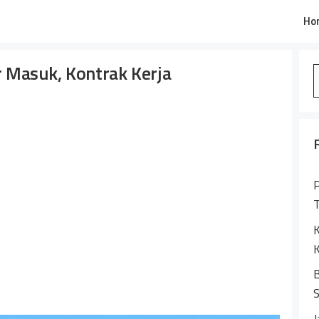
Ho
ur Masuk, Kontrak Kerja
S
f
P
K
K
B
S
J