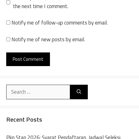
the next time I comment.
Notify me of follow-up comments by email.
Notify me of new posts by email.
A
l
Search
t
for:
e
r
n
Recent Posts
a
t
Pkn Stan 2026: Syarat Pendaftaran, Jadwal Seleksi,