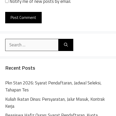
Notify me of new posts by email.
A
l
Search
t
for:
e
r
n
Recent Posts
a
t
Pkn Stan 2026: Syarat Pendaftaran, Jadwal Seleksi,
i
Tahapan Tes
v
Kuliah Ikatan Dinas: Persyaratan, Jalur Masuk, Kontrak
e
Kerja
:
Beasiswa Hafiz Quran: Syarat Pendaftaran, Kuota,