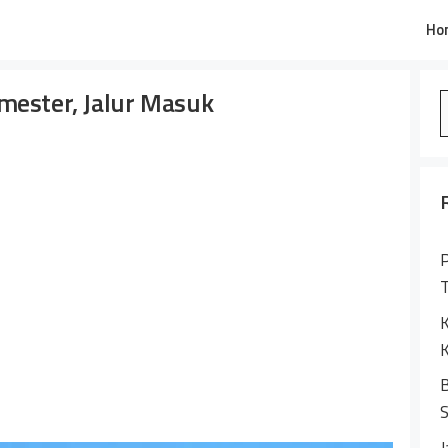
Ho
mester, Jalur Masuk
S
f
P
K
K
B
S
J