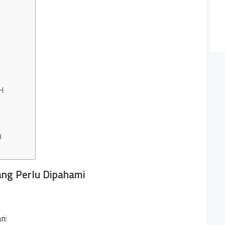
H
H
ang Perlu Dipahami
ri: