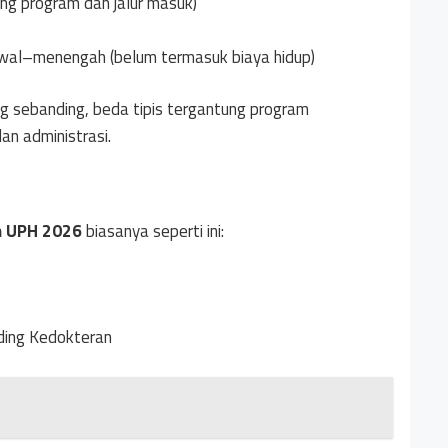
ng program dan jalur masuk)
 awal–menengah (belum termasuk biaya hidup)
g sebanding, beda tipis tergantung program
an administrasi.
ah UPH 2026
biasanya seperti ini:
ding Kedokteran