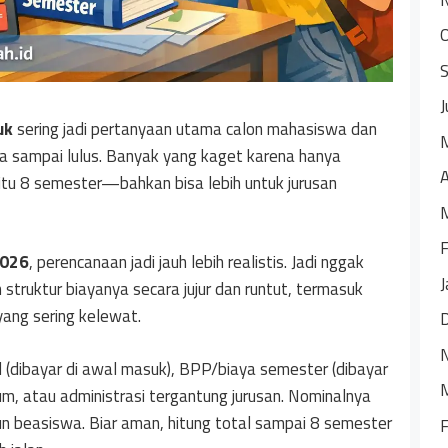
J
uk
sering jadi pertanyaan utama calon mahasiswa dan
ana sampai lulus. Banyak yang kaget karena hanya
A
itu 8 semester—bahkan bisa lebih untuk jurusan
F
2026
, perencanaan jadi jauh lebih realistis. Jadi nggak
J
ah struktur biayanya secara jujur dan runtut, termasuk
ang sering kelewat.
 (dibayar di awal masuk), BPP/biaya semester (dibayar
um, atau administrasi tergantung jurusan. Nominalnya
un beasiswa. Biar aman, hitung total sampai 8 semester
F