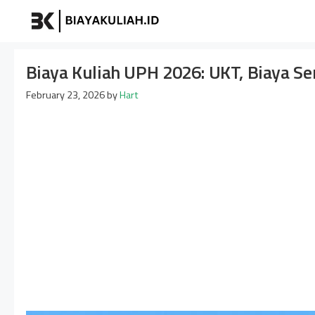
Skip
Biayakuliah
to
content
Biaya Kuliah UPH 2026: UKT, Biaya Se
February 23, 2026
by
Hart