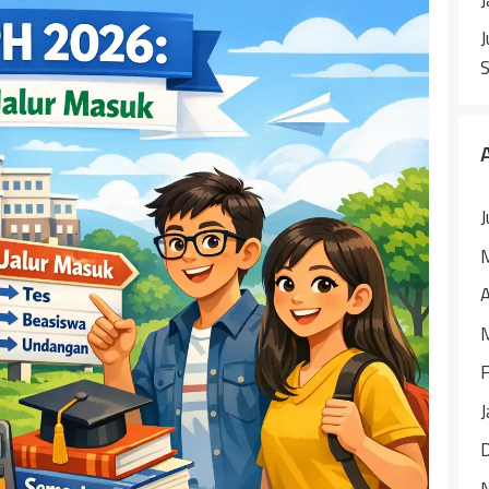
J
J
A
F
J