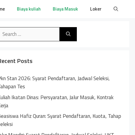
me
Biaya kuliah
Biaya Masuk
Loker
earch
or:
Recent Posts
kn Stan 2026: Syarat Pendaftaran, Jadwal Seleksi,
Tahapan Tes
uliah Ikatan Dinas: Persyaratan, Jalur Masuk, Kontrak
erja
easiswa Hafiz Quran: Syarat Pendaftaran, Kuota, Tahap
eleksi
alur Mandiri: Syarat Pendaftaran, Jadwal Seleksi, UKT