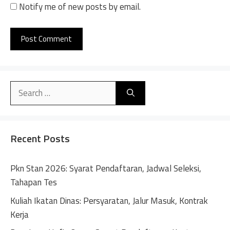
Notify me of new posts by email.
A
l
Search
t
for:
e
r
n
Recent Posts
a
t
Pkn Stan 2026: Syarat Pendaftaran, Jadwal Seleksi,
i
Tahapan Tes
v
Kuliah Ikatan Dinas: Persyaratan, Jalur Masuk, Kontrak
e
Kerja
: