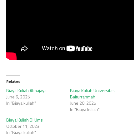
Related
Biaya Kuliah Atmajaya
Biaya Kuliah Universitas
June 6, 2025
Baiturrahmah
In "Biaya kuliah"
June 20, 2025
In "Biaya kuliah"
Biaya Kuliah Di Ums
October 11, 2023
In "Biaya kuliah"