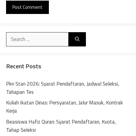
A
l
Search
t
for:
e
r
n
Recent Posts
a
t
Pkn Stan 2026: Syarat Pendaftaran, Jadwal Seleksi,
i
Tahapan Tes
v
Kuliah Ikatan Dinas: Persyaratan, Jalur Masuk, Kontrak
e
Kerja
:
Beasiswa Hafiz Quran: Syarat Pendaftaran, Kuota,
Tahap Seleksi