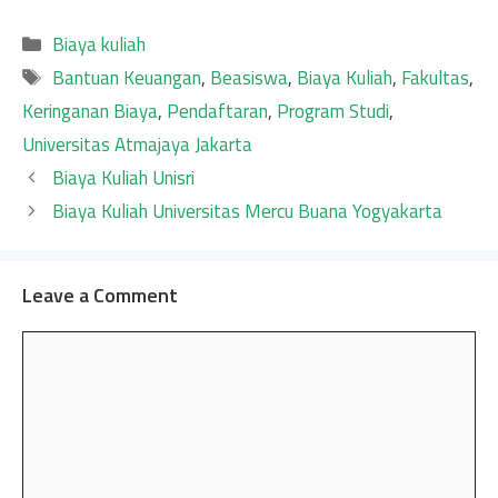
Categories
Biaya kuliah
Tags
Bantuan Keuangan
,
Beasiswa
,
Biaya Kuliah
,
Fakultas
,
Keringanan Biaya
,
Pendaftaran
,
Program Studi
,
Universitas Atmajaya Jakarta
Biaya Kuliah Unisri
Biaya Kuliah Universitas Mercu Buana Yogyakarta
Leave a Comment
Comment