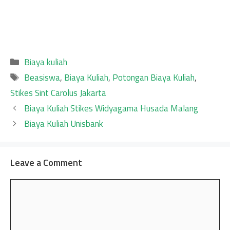
Categories
Biaya kuliah
Tags
Beasiswa
,
Biaya Kuliah
,
Potongan Biaya Kuliah
,
Stikes Sint Carolus Jakarta
Biaya Kuliah Stikes Widyagama Husada Malang
Biaya Kuliah Unisbank
Leave a Comment
Comment