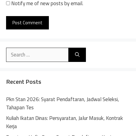
Notify me of new posts by email.
A
l
Search
t
for:
e
r
n
Recent Posts
a
t
Pkn Stan 2026: Syarat Pendaftaran, Jadwal Seleksi,
i
Tahapan Tes
v
Kuliah Ikatan Dinas: Persyaratan, Jalur Masuk, Kontrak
e
Kerja
: