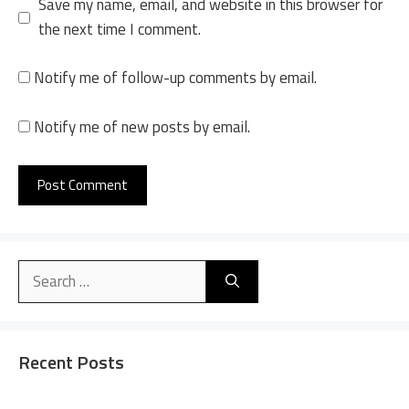
Save my name, email, and website in this browser for
the next time I comment.
Notify me of follow-up comments by email.
Notify me of new posts by email.
A
l
Search
t
for:
e
r
n
Recent Posts
a
t