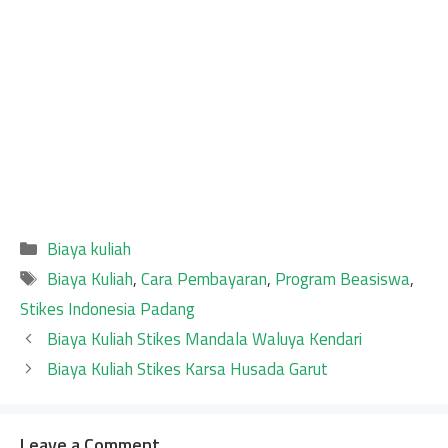
Categories
Biaya kuliah
Tags
Biaya Kuliah
,
Cara Pembayaran
,
Program Beasiswa
,
Stikes Indonesia Padang
Biaya Kuliah Stikes Mandala Waluya Kendari
Biaya Kuliah Stikes Karsa Husada Garut
Leave a Comment