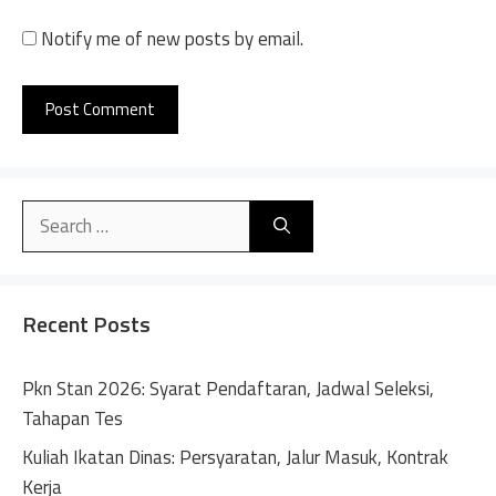
Notify me of new posts by email.
A
l
Search
t
for:
e
r
n
Recent Posts
a
t
Pkn Stan 2026: Syarat Pendaftaran, Jadwal Seleksi,
i
Tahapan Tes
v
Kuliah Ikatan Dinas: Persyaratan, Jalur Masuk, Kontrak
e
Kerja
: