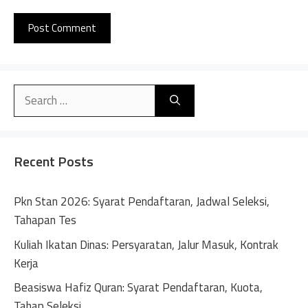
A
l
Search
t
for:
e
r
n
Recent Posts
a
t
Pkn Stan 2026: Syarat Pendaftaran, Jadwal Seleksi,
i
Tahapan Tes
v
Kuliah Ikatan Dinas: Persyaratan, Jalur Masuk, Kontrak
e
Kerja
:
Beasiswa Hafiz Quran: Syarat Pendaftaran, Kuota,
Tahap Seleksi