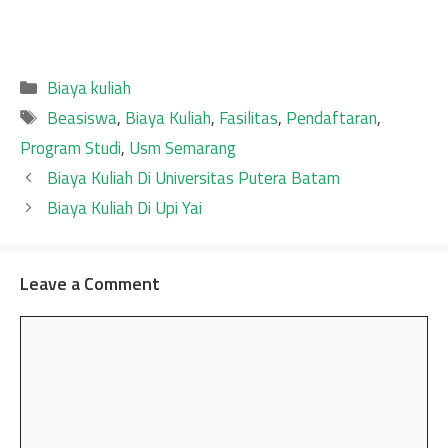
Categories
Biaya kuliah
Tags
Beasiswa
,
Biaya Kuliah
,
Fasilitas
,
Pendaftaran
,
Program Studi
,
Usm Semarang
Biaya Kuliah Di Universitas Putera Batam
Biaya Kuliah Di Upi Yai
Leave a Comment
Comment