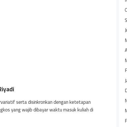
J
A
F
J
Riyadi
ervariatif serta disinkronkan dengan ketetapan
ngkos yang wajib dibayar waktu masuk kuliah di
F