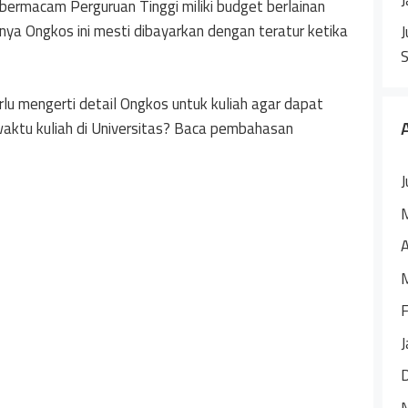
 bermacam Perguruan Tinggi miliki budget berlainan
ya Ongkos ini mesti dibayarkan dengan teratur ketika
J
lu mengerti detail Ongkos untuk kuliah agar dapat
i waktu kuliah di Universitas? Baca pembahasan
J
A
F
J