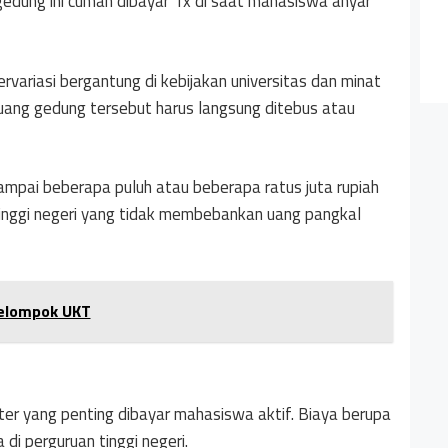
gedung ini cuman dibayar 1x di saat mahasiswa anyar
variasi bergantung di kebijakan universitas dan minat
 uang gedung tersebut harus langsung ditebus atau
ampai beberapa puluh atau beberapa ratus juta rupiah
 tinggi negeri yang tidak membebankan uang pangkal
 Kelompok UKT
ter yang penting dibayar mahasiswa aktif. Biaya berupa
di perguruan tinggi negeri.