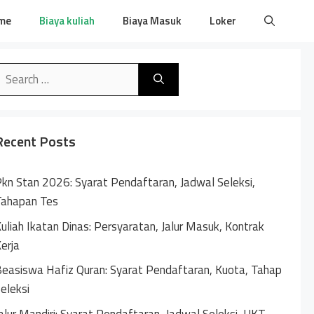
me
Biaya kuliah
Biaya Masuk
Loker
earch
or:
Recent Posts
kn Stan 2026: Syarat Pendaftaran, Jadwal Seleksi,
Tahapan Tes
uliah Ikatan Dinas: Persyaratan, Jalur Masuk, Kontrak
erja
easiswa Hafiz Quran: Syarat Pendaftaran, Kuota, Tahap
eleksi
alur Mandiri: Syarat Pendaftaran, Jadwal Seleksi, UKT