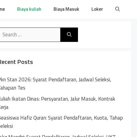
me
Biaya kuliah
Biaya Masuk
Loker
earch
or:
Recent Posts
kn Stan 2026: Syarat Pendaftaran, Jadwal Seleksi,
Tahapan Tes
uliah Ikatan Dinas: Persyaratan, Jalur Masuk, Kontrak
erja
easiswa Hafiz Quran: Syarat Pendaftaran, Kuota, Tahap
eleksi
alur Mandiri: Syarat Pendaftaran, Jadwal Seleksi, UKT