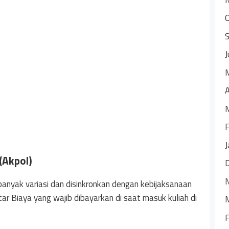
J
A
F
J
(Akpol)
 banyak variasi dan disinkronkan dengan kebijaksanaan
tar Biaya yang wajib dibayarkan di saat masuk kuliah di
F