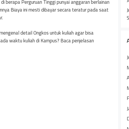
 di berapa Perguruan Tinggi punyai anggaran berlainan
nya Biaya ini mesti dibayar secara teratur pada saat
J
r.
mengenal detail Ongkos untuk kuliah agar bisa
n pada waktu kuliah di Kampus? Baca penjelasan
J
A
F
J