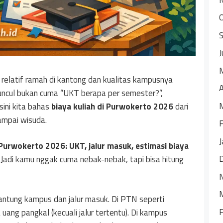
J
 relatif ramah di kantong dan kualitas kampusnya
A
uncul bukan cuma “UKT berapa per semester?”,
sini kita bahas
biaya kuliah di Purwokerto 2026
dari
ampai wisuda.
F
J
 Purwokerto 2026: UKT, jalur masuk, estimasi biaya
 Jadi kamu nggak cuma nebak-nebak, tapi bisa hitung
antung kampus dan jalur masuk. Di PTN seperti
F
g pangkal (kecuali jalur tertentu). Di kampus