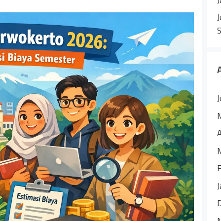
J
J
A
F
J