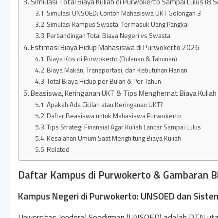
Simulasi Total Biaya Kuliah di Purwokerto Sampai Lulus (8 
Simulasi UNSOED: Contoh Mahasiswa UKT Golongan 3
Simulasi Kampus Swasta: Termasuk Uang Pangkal
Perbandingan Total Biaya Negeri vs Swasta
Estimasi Biaya Hidup Mahasiswa di Purwokerto 2026
Biaya Kos di Purwokerto (Bulanan & Tahunan)
Biaya Makan, Transportasi, dan Kebutuhan Harian
Total Biaya Hidup per Bulan & Per Tahun
Beasiswa, Keringanan UKT & Tips Menghemat Biaya Kuliah
Apakah Ada Cicilan atau Keringanan UKT?
Daftar Beasiswa untuk Mahasiswa Purwokerto
Tips Strategi Finansial Agar Kuliah Lancar Sampai Lulus
Kesalahan Umum Saat Menghitung Biaya Kuliah
Related
Daftar Kampus di Purwokerto & Gambaran Bi
Kampus Negeri di Purwokerto: UNSOED dan Sist
Universitas Jenderal Soedirman (UNSOED) adalah PTN u