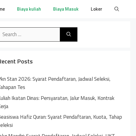
me
Biaya kuliah
Biaya Masuk
Loker
earch
or:
Recent Posts
kn Stan 2026: Syarat Pendaftaran, Jadwal Seleksi,
Tahapan Tes
uliah Ikatan Dinas: Persyaratan, Jalur Masuk, Kontrak
erja
easiswa Hafiz Quran: Syarat Pendaftaran, Kuota, Tahap
eleksi
alur Mandiri: Syarat Pendaftaran, Jadwal Seleksi, UKT