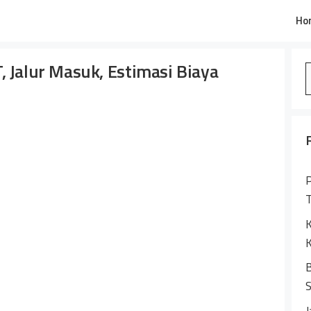
Ho
, Jalur Masuk, Estimasi Biaya
S
f
P
K
K
B
S
J