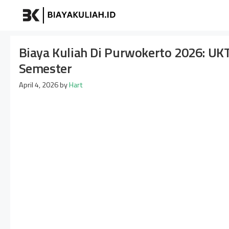
Skip
Biayakuliah
to
content
Biaya Kuliah Di Purwokerto 2026: UKT
Semester
April 4, 2026
by
Hart