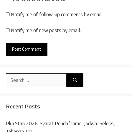
Notify me of follow-up comments by email.
Notify me of new posts by email.
A
l
Search
t
for:
e
r
n
Recent Posts
a
t
Pkn Stan 2026: Syarat Pendaftaran, Jadwal Seleksi,
i
Tahapan Tes