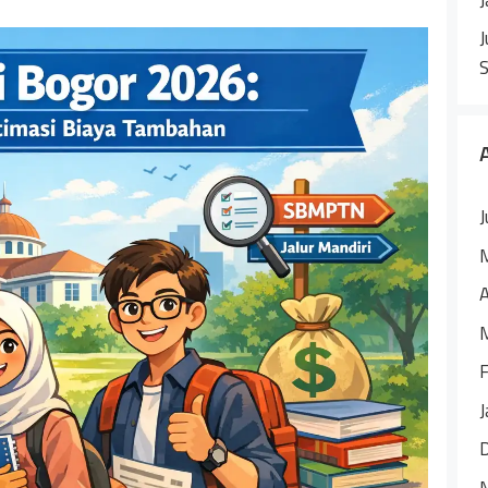
J
J
A
F
J