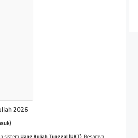
uliah 2026
asuk)
an sistem
Uang Kuliah Tunggal (UKT)
. Besarnya