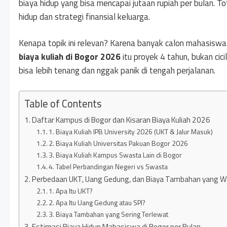
biaya hidup yang bisa mencapai jutaan rupiah per bulan. T
hidup dan strategi finansial keluarga.
Kenapa topik ini relevan? Karena banyak calon mahasiswa
biaya kuliah di Bogor 2026
itu proyek 4 tahun, bukan cici
bisa lebih tenang dan nggak panik di tengah perjalanan.
Table of Contents
Daftar Kampus di Bogor dan Kisaran Biaya Kuliah 2026
1. Biaya Kuliah IPB University 2026 (UKT & Jalur Masuk)
2. Biaya Kuliah Universitas Pakuan Bogor 2026
3. Biaya Kuliah Kampus Swasta Lain di Bogor
4. Tabel Perbandingan Negeri vs Swasta
Perbedaan UKT, Uang Gedung, dan Biaya Tambahan yang Wa
1. Apa Itu UKT?
2. Apa Itu Uang Gedung atau SPI?
3. Biaya Tambahan yang Sering Terlewat
Estimasi Biaya Hidup Mahasiswa di Bogor per Bulan