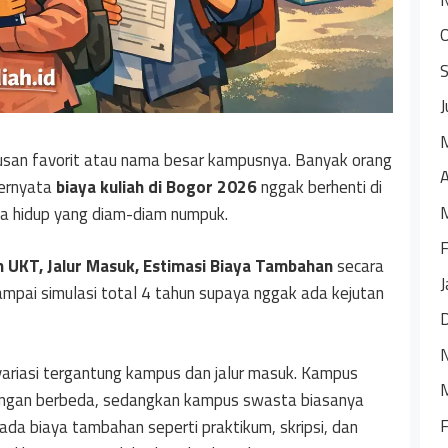
J
usan favorit atau nama besar kampusnya. Banyak orang
A
ternyata
biaya kuliah di Bogor 2026
nggak berhenti di
ya hidup yang diam-diam numpuk.
F
an UKT, Jalur Masuk, Estimasi Biaya Tambahan
secara
J
sampai simulasi total 4 tahun supaya nggak ada kejutan
variasi tergantung kampus dan jalur masuk. Kampus
ongan berbeda, sedangkan kampus swasta biasanya
F
da biaya tambahan seperti praktikum, skripsi, dan