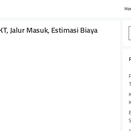
Ho
KT, Jalur Masuk, Estimasi Biaya
S
f
P
K
K
B
S
J