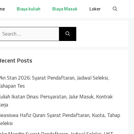
me
Biaya kuliah
Biaya Masuk
Loker
earch
or:
Recent Posts
kn Stan 2026: Syarat Pendaftaran, Jadwal Seleksi,
Tahapan Tes
uliah Ikatan Dinas: Persyaratan, Jalur Masuk, Kontrak
erja
easiswa Hafiz Quran: Syarat Pendaftaran, Kuota, Tahap
eleksi
alur Mandiri: Syarat Pendaftaran, Jadwal Seleksi, UKT