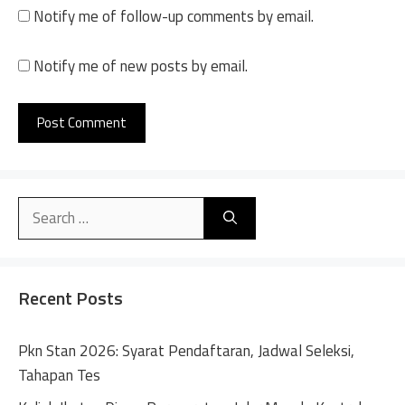
Notify me of follow-up comments by email.
Notify me of new posts by email.
A
l
Search
t
for:
e
r
n
Recent Posts
a
t
Pkn Stan 2026: Syarat Pendaftaran, Jadwal Seleksi,
i
Tahapan Tes
v