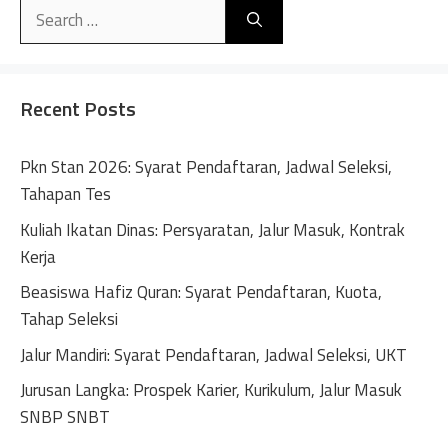
Search
t
for:
e
r
n
Recent Posts
a
t
Pkn Stan 2026: Syarat Pendaftaran, Jadwal Seleksi,
i
Tahapan Tes
v
Kuliah Ikatan Dinas: Persyaratan, Jalur Masuk, Kontrak
e
Kerja
:
Beasiswa Hafiz Quran: Syarat Pendaftaran, Kuota,
Tahap Seleksi
Jalur Mandiri: Syarat Pendaftaran, Jadwal Seleksi, UKT
Jurusan Langka: Prospek Karier, Kurikulum, Jalur Masuk
SNBP SNBT