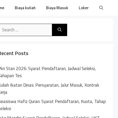
me
Biaya kuliah
Biaya Masuk
Loker
earch
or:
Recent Posts
kn Stan 2026: Syarat Pendaftaran, Jadwal Seleksi,
Tahapan Tes
uliah Ikatan Dinas: Persyaratan, Jalur Masuk, Kontrak
erja
easiswa Hafiz Quran: Syarat Pendaftaran, Kuota, Tahap
eleksi
alur Mandiri: Syarat Pendaftaran, Jadwal Seleksi, UKT