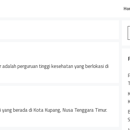
Ho
S
f
adalah perguruan tinggi kesehatan yang berlokasi di
P
K
K
 yang berada di Kota Kupang, Nusa Tenggara Timur.
B
S
J