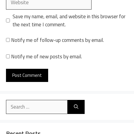
Save my name, email, and website in this browser for
the next time I comment.
Notify me of follow-up comments by email.
Notify me of new posts by email.
A
l
Search
t
for:
e
r
n
Recent Posts