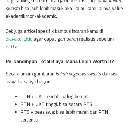
bagi ranking tertentu atau jalur prestasi, jadi biaya
kuliah
swasta
bisa jauh lebih masuk akal kalau kamu punya value
akademik/non-akademik.
Cek juga artikel spesifik kampus incaran kamu di
biayakuliah.id
agar dapat gambaran realistis sebelum
daftar.
Perbandingan Total Biaya: Mana Lebih Worth It?
Secara umum gambaran
kuliah negeri vs swasta
dari sisi
biaya biasanya begini:
PTN + UKT rendah: paling hemat
PTN + UKT tinggi: bisa setara PTS
PTS + beasiswa: bisa lebih murah dari PTN
tertentu