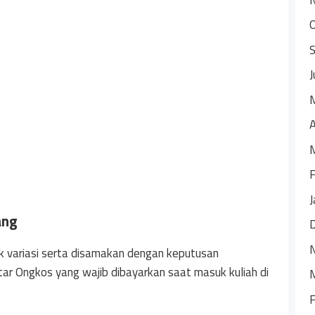
J
A
F
J
ang
ak variasi serta disamakan dengan keputusan
tar Ongkos yang wajib dibayarkan saat masuk kuliah di
F