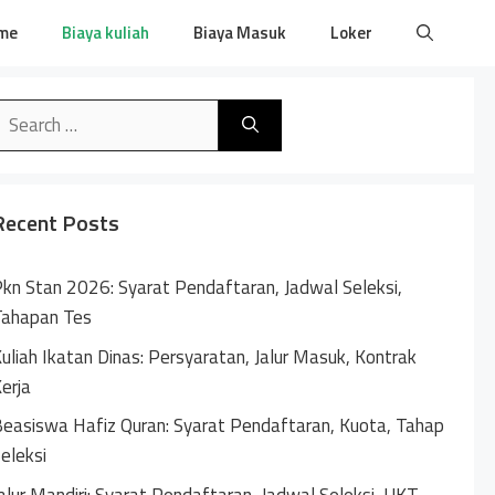
me
Biaya kuliah
Biaya Masuk
Loker
earch
or:
Recent Posts
kn Stan 2026: Syarat Pendaftaran, Jadwal Seleksi,
Tahapan Tes
uliah Ikatan Dinas: Persyaratan, Jalur Masuk, Kontrak
erja
easiswa Hafiz Quran: Syarat Pendaftaran, Kuota, Tahap
eleksi
alur Mandiri: Syarat Pendaftaran, Jadwal Seleksi, UKT