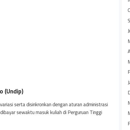
J
A
F
J
o (Undip)
ariasi serta disinkronkan dengan aturan administrasi
 dibayar sewaktu masuk kuliah di Perguruan Tinggi
F