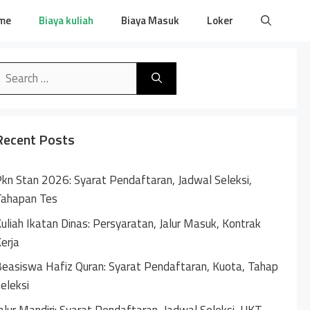
me
Biaya kuliah
Biaya Masuk
Loker
earch
or:
Recent Posts
kn Stan 2026: Syarat Pendaftaran, Jadwal Seleksi,
Tahapan Tes
uliah Ikatan Dinas: Persyaratan, Jalur Masuk, Kontrak
erja
easiswa Hafiz Quran: Syarat Pendaftaran, Kuota, Tahap
eleksi
alur Mandiri: Syarat Pendaftaran, Jadwal Seleksi, UKT