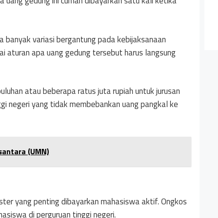
ya uang gedung ini cuman dibayarkan satu kali ketika
a banyak variasi bergantung pada kebijaksanaan
yai aturan apa uang gedung tersebut harus langsung
puluhan atau beberapa ratus juta rupiah untuk jurusan
nggi negeri yang tidak membebankan uang pangkal ke
usantara (UMN)
ester yang penting dibayarkan mahasiswa aktif. Ongkos
asiswa di perguruan tinggi negeri.