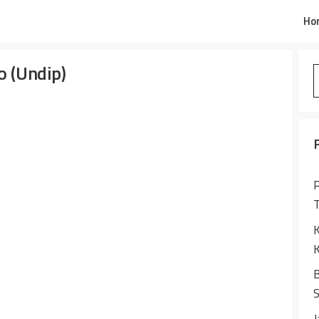
Ho
o (Undip)
S
f
P
K
K
B
S
J