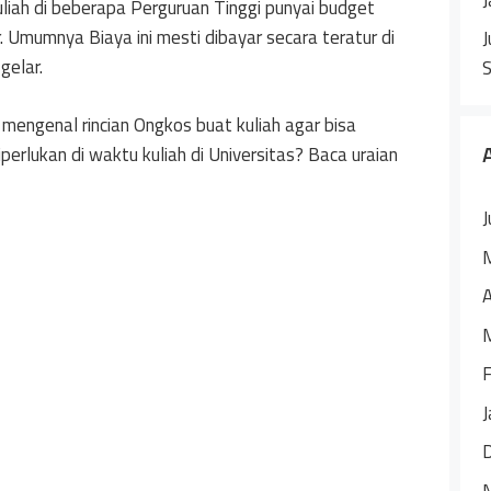
iah di beberapa Perguruan Tinggi punyai budget
 Umumnya Biaya ini mesti dibayar secara teratur di
J
gelar.
mengenal rincian Ongkos buat kuliah agar bisa
perlukan di waktu kuliah di Universitas? Baca uraian
J
A
F
J