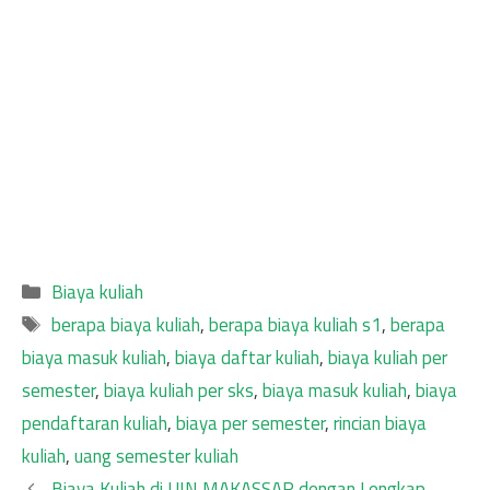
Categories
Biaya kuliah
Tags
berapa biaya kuliah
,
berapa biaya kuliah s1
,
berapa
biaya masuk kuliah
,
biaya daftar kuliah
,
biaya kuliah per
semester
,
biaya kuliah per sks
,
biaya masuk kuliah
,
biaya
pendaftaran kuliah
,
biaya per semester
,
rincian biaya
kuliah
,
uang semester kuliah
Biaya Kuliah di UIN MAKASSAR dengan Lengkap