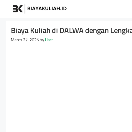
Skip
Biayakuliah
to
content
Biaya Kuliah di DALWA dengan Lengk
March 27, 2025
by
Hart