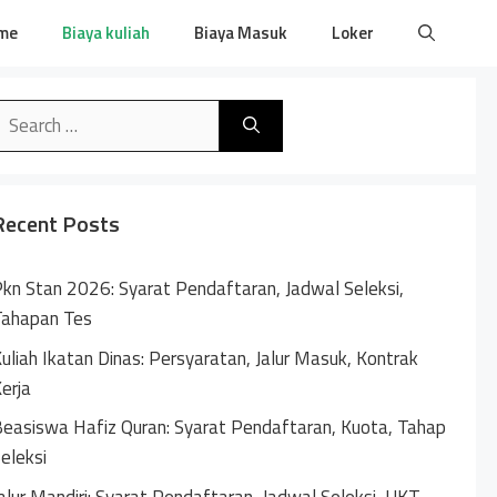
me
Biaya kuliah
Biaya Masuk
Loker
earch
or:
Recent Posts
kn Stan 2026: Syarat Pendaftaran, Jadwal Seleksi,
Tahapan Tes
uliah Ikatan Dinas: Persyaratan, Jalur Masuk, Kontrak
erja
easiswa Hafiz Quran: Syarat Pendaftaran, Kuota, Tahap
eleksi
alur Mandiri: Syarat Pendaftaran, Jadwal Seleksi, UKT