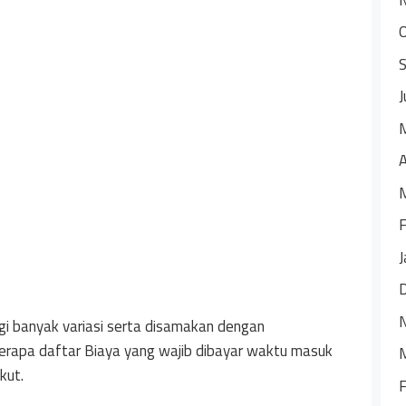
J
A
F
J
ggi banyak variasi serta disamakan dengan
berapa daftar Biaya yang wajib dibayar waktu masuk
kut.
F