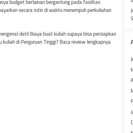
nya budget berlainan bergantung pada fasilitas
ibayarkan secara rutin di waktu menempuh perkuliahan
J
engenal detil Biaya buat kuliah supaya bisa persiapkan
ktu kuliah di Perguruan Tinggi? Baca review lengkapnya
J
A
F
J