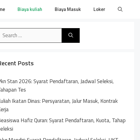
me
Biaya kuliah
Biaya Masuk
Loker
earch
or:
Recent Posts
kn Stan 2026: Syarat Pendaftaran, Jadwal Seleksi,
Tahapan Tes
uliah Ikatan Dinas: Persyaratan, Jalur Masuk, Kontrak
erja
easiswa Hafiz Quran: Syarat Pendaftaran, Kuota, Tahap
eleksi
alur Mandiri: Syarat Pendaftaran, Jadwal Seleksi, UKT