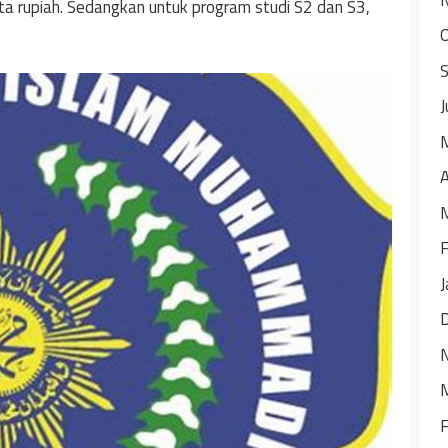
uta rupiah. Sedangkan untuk program studi S2 dan S3,
J
A
F
J
F